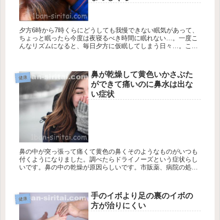
夕方6時から7時くらにどうしても我慢できない眠気があって、
ちょっと眠ったら今度は夜寝るべき時間に眠れない…。一度こ
んなリズムになると、毎日夕方に仮眠してしまう日々…。こん
な状態が続いていると痴ほう症になる可能性が高まります。 夕
方眠くなる...
鼻が乾燥して黄色いかさぶた
健康
ができて痛いのに鼻水は出な
い症状
鼻の中が突っ張って痛くて黄色の鼻くそのようなものがいつも
付くようになりました。調べたらドライノーズという症状らし
いです。鼻の中の乾燥が原因らしいです。市販薬、病院の処方
薬など試した結果、1か月くらいで治りました。 ドライノーズ
とは ドラ...
手のイボより足の裏のイボの
健康
方が治りにくい