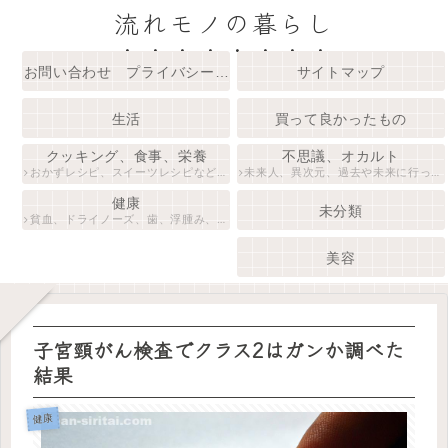
流れモノの暮らし
お問い合わせ プライバシーポ
サイトマップ
リシー 免責事項
生活
買って良かったもの
クッキング、食事、栄養
不思議、オカルト
おかずレシピ、スイーツレシピなど作
未来人、異次元、過去や未来に行った
ってみたものの紹介や食事方法、スー
話、予知や予言、怖い話、不思議な人
健康
パーフード、注目されている食材など
物、都市伝説、宇宙人など不思議なオ
未分類
貧血、ドライノーズ、歯、浮腫み、ス
食べ物にまつわる話をまとめていま
カルトめいた話をまとめています。
キンケア、水いぼなど自分が悩まされ
す。
た症状について調べたこと、体験談を
美容
まとめています。
子宮頸がん検査でクラス2はガンか調べた
結果
健康