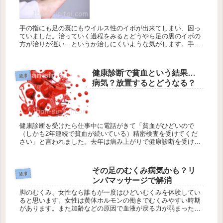
手の指にも足の裏にもウイルス性のイボが出来てしまい、困っ
ていました。治っていく過程をみるとどうやら足の裏のイボの
方が治りが遅い…というか治しにくいような気がします。手の
イボの方が治りやすい理由足の裏のイボよりも手のイボの方が
治りやすいような...
健康診断で貧血という結果…
健康
病気？放置するとどうなる？
健康診断を受けたら仕事中に電話がきて「貧血がひどいので
（しかも2年連続で貧血が続いている）精密検査を受けてくだ
さい」と言われました。去年は病み上がりで健康診断を受けた
せいで貧血なんだと思っていましたが、1年後も貧血状態なの
でいよいよ病気なの...
その足のむくみ病気かも？リ
健康
ンパマッサージで解消
脚のむくみ、女性なら誰もが一度はひどいむくみを体験してい
ると思います。女性は黄体ホルモンの働きでむくみやすい時期
があります。また加齢などの原因で血液が戻る力が弱まったと
きもむくみやすくなります。 しかしむくみの中でも病気が原因