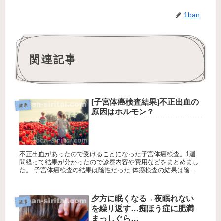
1ban
関連記事
[子宮体癌検査結果]不正出血の
健康
原因はホルモン？
不正出血があったので受けることになった子宮体癌検査。1週
間経って結果が分かったので診察内容や費用などをまとめまし
た。 子宮体癌検査の結果は陰性だった 体癌検査の結果は陰性
でガンによる不正出血ではなかったようです。でも前もって説
明された通り、...
夕方に眠くなる→夜眠れない
健康
を繰り返す…痴ほう症に肥満
まっしぐら…